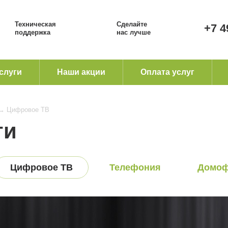
Техническая
Сделайте
+7 4
поддержка
нас лучше
слуги
Наши акции
Оплата услуг
→
Цифровое ТВ
ги
Цифровое ТВ
Телефония
Домоф