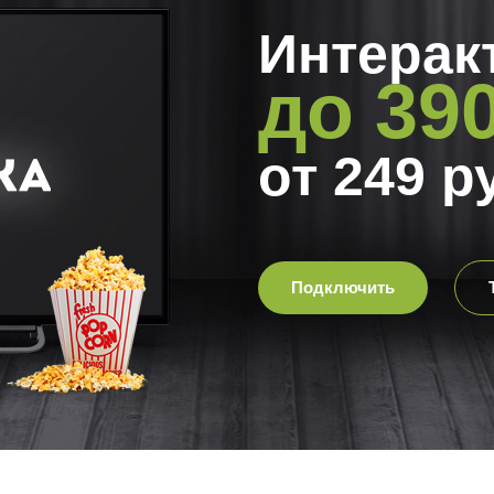
Интерак
до 39
от 249 р
Подключить