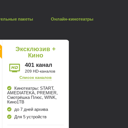
тельные пакеты
Онлайн-кинотеатры
Эксклюзив +
Кино
401 канал
209 HD-каналов
Список каналов
Кинотеатры: START,
AMEDIATEKA, PREMIER,
Смотрёшка Плюс, WINK,
Кино1ТВ
до 7 дней архива
Для 5 устройств